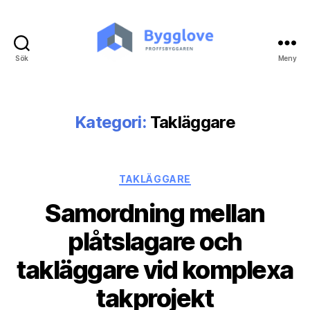
Sök
Meny
Bygglove.nu
Kategori:
Takläggare
Kategorier
TAKLÄGGARE
Samordning mellan
plåtslagare och
takläggare vid komplexa
takprojekt