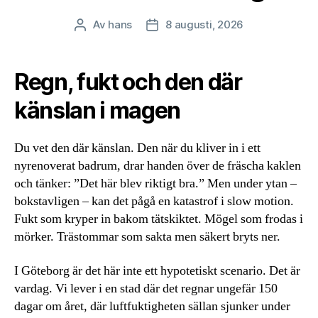
Av
hans
8 augusti, 2026
Inläggsförfattare
Inläggsdatum
Regn, fukt och den där
känslan i magen
Du vet den där känslan. Den när du kliver in i ett
nyrenoverat badrum, drar handen över de fräscha kaklen
och tänker: ”Det här blev riktigt bra.” Men under ytan –
bokstavligen – kan det pågå en katastrof i slow motion.
Fukt som kryper in bakom tätskiktet. Mögel som frodas i
mörker. Trästommar som sakta men säkert bryts ner.
I Göteborg är det här inte ett hypotetiskt scenario. Det är
vardag. Vi lever i en stad där det regnar ungefär 150
dagar om året, där luftfuktigheten sällan sjunker under