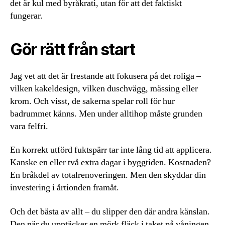
det är kul med byråkrati, utan för att det faktiskt
fungerar.
Gör rätt från start
Jag vet att det är frestande att fokusera på det roliga –
vilken kakeldesign, vilken duschvägg, mässing eller
krom. Och visst, de sakerna spelar roll för hur
badrummet känns. Men under alltihop måste grunden
vara felfri.
En korrekt utförd fuktspärr tar inte lång tid att applicera.
Kanske en eller två extra dagar i byggtiden. Kostnaden?
En bråkdel av totalrenoveringen. Men den skyddar din
investering i årtionden framåt.
Och det bästa av allt – du slipper den där andra känslan.
Den när du upptäcker en mörk fläck i taket på våningen