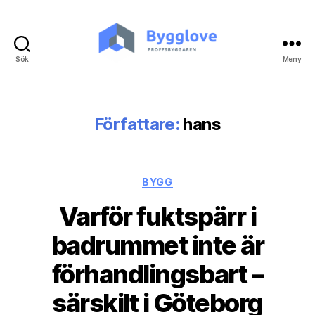
Sök
Meny
Bygglove.nu
Författare:
hans
Kategorier
BYGG
Varför fuktspärr i
badrummet inte är
förhandlingsbart –
särskilt i Göteborg