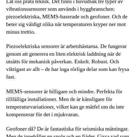
Låt oss prata teknik. Det finns i huvudsak tre typer av
vibrationssensorer som används i byggbranschen:
piezoelektriska, MEMS-baserade och geofoner. Och de
beter sig väldigt olika när temperaturen kryper ner mot
minus trettio.
Piezoelektriska sensorer är arbetshästarna. De fungerar
genom att generera en liten elektrisk laddning när de
utsätts för mekanisk påverkan. Enkelt. Robust. Och
viktigast av allt – de har inga rörliga delar som kan frysa
fast.
MEMS-sensorer är billigare och mindre. Perfekta för
tillfälliga installationer. Men de är känsligare för
temperaturvariationer, vilket kan ge mätfel om du inte
kompenserar för det i mjukvaran.
Geofoner då? De är fantastiska för seismiska mätningar.
Men de innehåller en spole och en fjäder. Gissa vad som