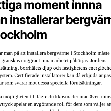
ktiga moment innna
n installerar bergvä
Stockholm
r man på att installera bergvärme i Stockholm måste 
r granskas noggrant innan arbetet påbörjas. Jordens
ättning, borrhålets djup och fastighetens energibeho
system. Certifierade installatörer kan då erbjuda anpa
ar som svarar mot dessa speciella förutsättningar.
ra möjligheten till lägre driftkostnader utan även min
vtryck spelar en avgörande roll för dem som väljer at