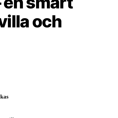
 en smart
villa och
nkas