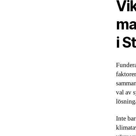
Vi
ma
i 
Fundera
faktore
sammans
val av 
lösning
Inte ba
klimata