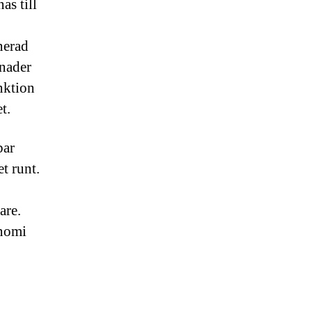
as till
nerad
tnader
nktion
t.
bar
t runt.
are.
onomi