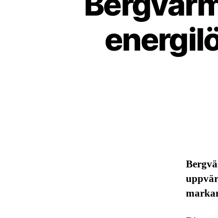
Bergvärm
energilö
Bergvä
uppvär
markant