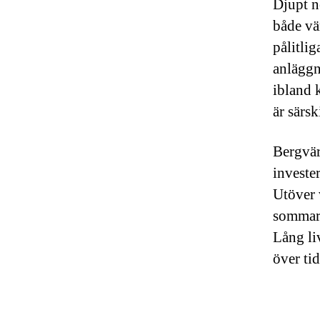
Djupt n
både vä
pålitli
anläggn
ibland 
är särs
Bergvär
invester
Utöver 
sommarh
Lång li
över tid