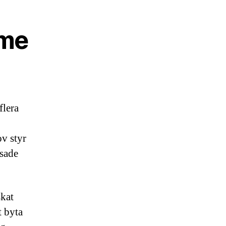
rme
flera
v styr
ssade
skat
t byta