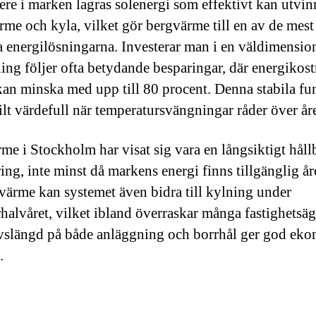
ere i marken lagras solenergi som effektivt kan utvinn
rme och kyla, vilket gör bergvärme till en av de mest
ga energilösningarna. Investerar man i en väldimensio
ing följer ofta betydande besparingar, där energikos
kan minska med upp till 80 procent. Denna stabila fu
kilt värdefull när temperatursvängningar råder över åre
me i Stockholm har visat sig vara en långsiktigt håll
ing, inte minst då markens energi finns tillgänglig åre
värme kan systemet även bidra till kylning under
alvåret, vilket ibland överraskar många fastighetsäg
vslängd på både anläggning och borrhål ger god ek
.