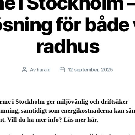
e i Stockholm –
sning för både 
radhus
Av
harald
12 september, 2025
Inläggsförfattare
Inläggsdatum
rme i Stockholm ger miljövänlig och driftsäker
mning, samtidigt som energikostnaderna kan sä
. Vill du ha mer info? Läs mer här.