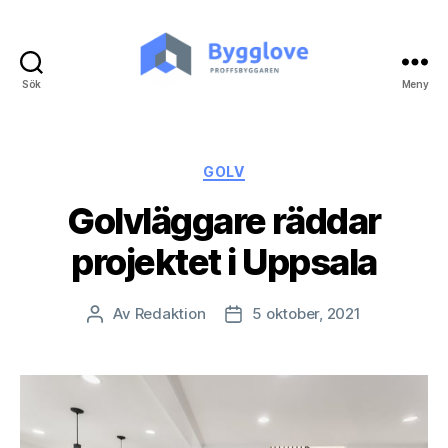
Sök
Meny
Bygglove.nu
Kategorier
GOLV
Golvläggare räddar
projektet i Uppsala
Av
Redaktion
5 oktober, 2021
Inläggsförfattare
Inläggsdatum