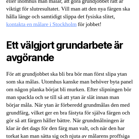
eller inomhus man målar, att göra grundjobbet rätt är
viktigt för slutresultatet. Vill man att den nya färgen ska
hålla länge och samtidigt slippa det fysiska slitet,
kontakta en målare i Stockholm
för jobbet!
Ett välgjort grundarbete är
avgörande
För att grundjobbet ska bli bra bör man först slipa ytan
som ska målas. Utomhus kanske man behöver byta panel
om någon planka börjat bli murken. Efter slipningen bör
man spackla och se till så att ytan är slät innan man
börjar måla. När ytan är förberedd grundmålas den med
grundfärg, vilket ger en bra fästyta för själva färgen och
gör så att färgen håller bättre. När grundmålningen är
klar är det dags för den färg man valt, och när den har
torkat kan man sätta sig och njuta av målarens proffsiga